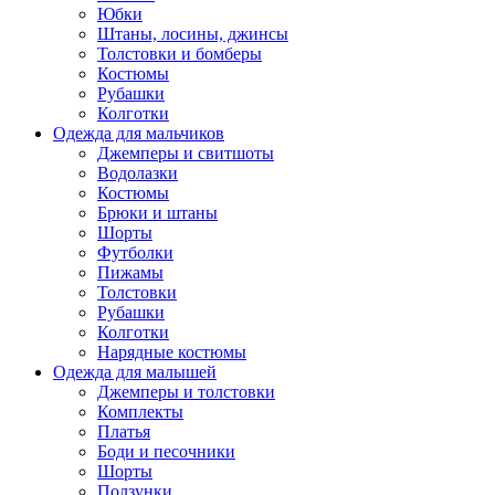
Юбки
Штаны, лосины, джинсы
Толстовки и бомберы
Костюмы
Рубашки
Колготки
Одежда для мальчиков
Джемперы и свитшоты
Водолазки
Костюмы
Брюки и штаны
Шорты
Футболки
Пижамы
Толстовки
Рубашки
Колготки
Нарядные костюмы
Одежда для малышей
Джемперы и толстовки
Комплекты
Платья
Боди и песочники
Шорты
Ползунки