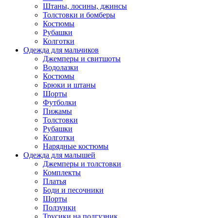
Штаны, лосины, джинсы
Толстовки и бомберы
Костюмы
Рубашки
Колготки
Одежда для мальчиков
Джемперы и свитшоты
Водолазки
Костюмы
Брюки и штаны
Шорты
Футболки
Пижамы
Толстовки
Рубашки
Колготки
Нарядные костюмы
Одежда для малышей
Джемперы и толстовки
Комплекты
Платья
Боди и песочники
Шорты
Ползунки
Трусики на подгузник