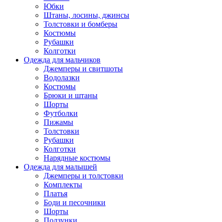
Юбки
Штаны, лосины, джинсы
Толстовки и бомберы
Костюмы
Рубашки
Колготки
Одежда для мальчиков
Джемперы и свитшоты
Водолазки
Костюмы
Брюки и штаны
Шорты
Футболки
Пижамы
Толстовки
Рубашки
Колготки
Нарядные костюмы
Одежда для малышей
Джемперы и толстовки
Комплекты
Платья
Боди и песочники
Шорты
Ползунки