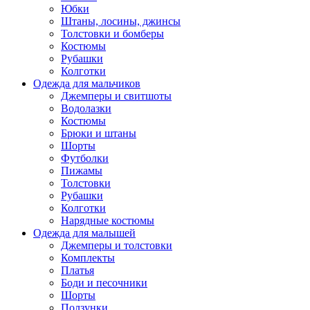
Юбки
Штаны, лосины, джинсы
Толстовки и бомберы
Костюмы
Рубашки
Колготки
Одежда для мальчиков
Джемперы и свитшоты
Водолазки
Костюмы
Брюки и штаны
Шорты
Футболки
Пижамы
Толстовки
Рубашки
Колготки
Нарядные костюмы
Одежда для малышей
Джемперы и толстовки
Комплекты
Платья
Боди и песочники
Шорты
Ползунки