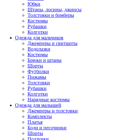
Юбки
Штаны, лосины, джинсы
Толстовки и бомберы
Костюмы
Рубашки
Колготки
Одежда для мальчиков
Джемперы и свитшоты
Водолазки
Костюмы
Брюки и штаны
Шорты
Футболки
Пижамы
Толстовки
Рубашки
Колготки
Нарядные костюмы
Одежда для малышей
Джемперы и толстовки
Комплекты
Платья
Боди и песочники
Шорты
Ползунки