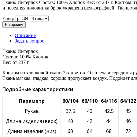
Ткань: Интерлок Состав: 100% Хлопок Вес: от 237 г. Костюм и
и передняя половинка брюк украшена шелкографией. Ткань мягк
Размер
В корзину
Описание
Задать вопрос
Ткань: Интерлок
Состав: 100% Хлопок
Вес: от 237 г.
Костюм из хлопковой ткани 2-х цветов. От плеча и середины 
Ткань мягкая, гладкая, хорошо пропускает воздух. Подойдет д
Подробные характеристики
Параметр
60/104
60/110
64/116
64/122
Рукав
37,5
40
42,5
45
Длина изделия (верх)
40
42
44
46
Длина изделия (низ)
60
64
68
72