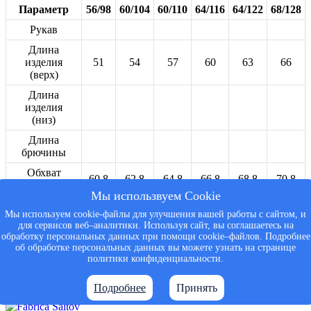
Параметр
56/98
60/104
60/110
64/116
64/122
68/128
Рукав
Длина
изделия
51
54
57
60
63
66
(верх)
Длина
изделия
(низ)
Длина
брючины
Обхват
60,8
62,8
64,8
66,8
68,8
70,8
груди
Мы использвуем Cookie
Обхват
Мы используем cookie-файлы для улучшения вашей работы с сайтом, и
бедер
для сервисов веб–аналитики. Используя сайт, вы соглашаетесь на
обработку персональных данных при помощи cookie–файлов. Подробнее
Вес
об обработке персональных данных вы можете узнать на странице
политики конфиденциальности.
© My Family - 2026
Политика конфиденциальности
Подробнее
Принять