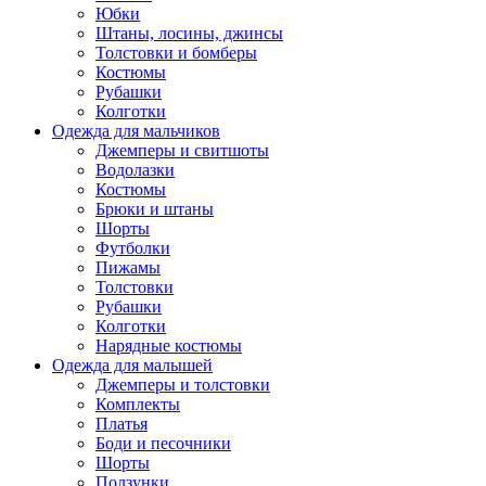
Юбки
Штаны, лосины, джинсы
Толстовки и бомберы
Костюмы
Рубашки
Колготки
Одежда для мальчиков
Джемперы и свитшоты
Водолазки
Костюмы
Брюки и штаны
Шорты
Футболки
Пижамы
Толстовки
Рубашки
Колготки
Нарядные костюмы
Одежда для малышей
Джемперы и толстовки
Комплекты
Платья
Боди и песочники
Шорты
Ползунки