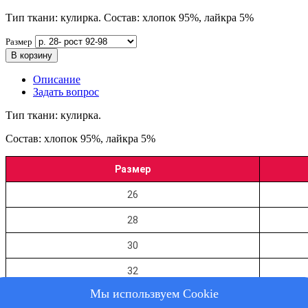
Тип ткани: кулирка. Состав: хлопок 95%, лайкра 5%
Размер
В корзину
Описание
Задать вопрос
Тип ткани: кулирка.
Состав: хлопок 95%, лайкра 5%
Размер
26
28
30
32
Мы использвуем Cookie
34