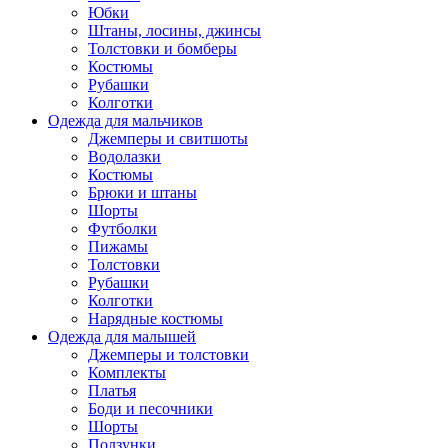
Юбки
Штаны, лосины, джинсы
Толстовки и бомберы
Костюмы
Рубашки
Колготки
Одежда для мальчиков
Джемперы и свитшоты
Водолазки
Костюмы
Брюки и штаны
Шорты
Футболки
Пижамы
Толстовки
Рубашки
Колготки
Нарядные костюмы
Одежда для малышей
Джемперы и толстовки
Комплекты
Платья
Боди и песочники
Шорты
Ползунки