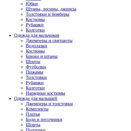
Юбки
Штаны, лосины, джинсы
Толстовки и бомберы
Костюмы
Рубашки
Колготки
Одежда для мальчиков
Джемперы и свитшоты
Водолазки
Костюмы
Брюки и штаны
Шорты
Футболки
Пижамы
Толстовки
Рубашки
Колготки
Нарядные костюмы
Одежда для малышей
Джемперы и толстовки
Комплекты
Платья
Боди и песочники
Шорты
Ползунки