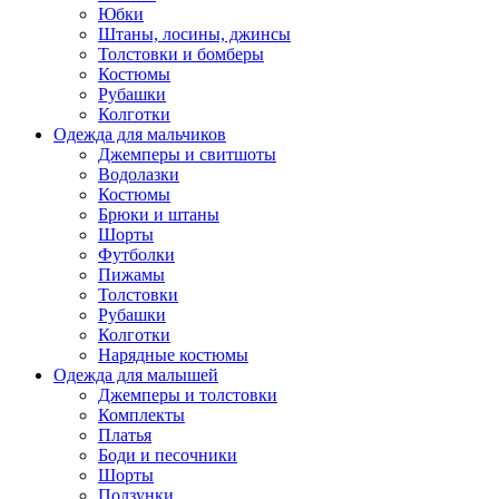
Юбки
Штаны, лосины, джинсы
Толстовки и бомберы
Костюмы
Рубашки
Колготки
Одежда для мальчиков
Джемперы и свитшоты
Водолазки
Костюмы
Брюки и штаны
Шорты
Футболки
Пижамы
Толстовки
Рубашки
Колготки
Нарядные костюмы
Одежда для малышей
Джемперы и толстовки
Комплекты
Платья
Боди и песочники
Шорты
Ползунки