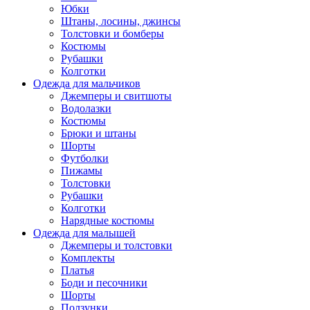
Юбки
Штаны, лосины, джинсы
Толстовки и бомберы
Костюмы
Рубашки
Колготки
Одежда для мальчиков
Джемперы и свитшоты
Водолазки
Костюмы
Брюки и штаны
Шорты
Футболки
Пижамы
Толстовки
Рубашки
Колготки
Нарядные костюмы
Одежда для малышей
Джемперы и толстовки
Комплекты
Платья
Боди и песочники
Шорты
Ползунки