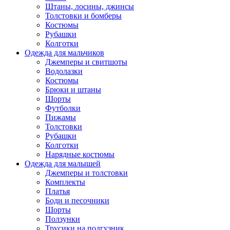
Штаны, лосины, джинсы
Толстовки и бомберы
Костюмы
Рубашки
Колготки
Одежда для мальчиков
Джемперы и свитшоты
Водолазки
Костюмы
Брюки и штаны
Шорты
Футболки
Пижамы
Толстовки
Рубашки
Колготки
Нарядные костюмы
Одежда для малышей
Джемперы и толстовки
Комплекты
Платья
Боди и песочники
Шорты
Ползунки
Трусики на подгузник