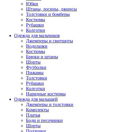
Юбки
Штаны, лосины, джинсы
Толстовки и бомберы
Костюмы
Рубашки
Колготки
Одежда для мальчиков
Джемперы и свитшоты
Водолазки
Костюмы
Брюки и штаны
Шорты
Футболки
Пижамы
Толстовки
Рубашки
Колготки
Нарядные костюмы
Одежда для малышей
Джемперы и толстовки
Комплекты
Платья
Боди и песочники
Шорты
Ползунки