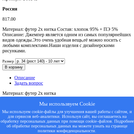
Россия
817.00
Материал: футер 2х нитка Состав: хлопок 95% + ПЭ 5%
Описание: Джемпер является одним из самых популярнейших
видов одежды.Это очень удобная вещь,её можно носить с
любыми комплектами.Наши изделия с дизайнерскими
рисунками.
Размер
В корзину
Описание
Задать вопрос
Материал: футер 2х нитка
Состав: хлопок 95% + ПЭ 5%
Мы использвуем Cookie
Описание: Джемпер является одним из самых популярнейших
видов одежды.Это очень удобная вещь, её можно носить с
Мы используем cookie-файлы для улучшения вашей работы с сайтом, и
любыми комплектами. Наши изделия с дизайнерскими
для сервисов веб–аналитики. Используя сайт, вы соглашаетесь на
рисунками.
обработку персональных данных при помощи cookie–файлов. Подробнее
об обработке персональных данных вы можете узнать на странице
политики конфиденциальности.