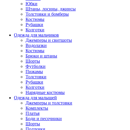
Юбки
Штаны, лосины, джинсы
Толстовки и бомберы
Костюмы
Рубашки
Колготки
Одежда для мальчиков
Джемперы и свитшоты
Водолазки
Костюмы
Брюки и штаны
Шорты
Футболки
Пижамы
Толстовки
Рубашки
Колготки
Нарядные костюмы
Одежда для малышей
Джемперы и толстовки
Комплекты
Платья
Боди и песочники
Шорты
Ползунки