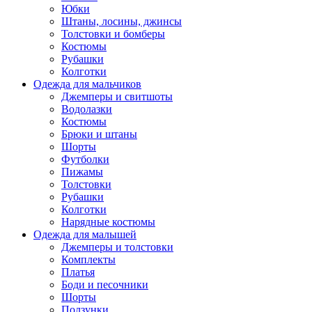
Юбки
Штаны, лосины, джинсы
Толстовки и бомберы
Костюмы
Рубашки
Колготки
Одежда для мальчиков
Джемперы и свитшоты
Водолазки
Костюмы
Брюки и штаны
Шорты
Футболки
Пижамы
Толстовки
Рубашки
Колготки
Нарядные костюмы
Одежда для малышей
Джемперы и толстовки
Комплекты
Платья
Боди и песочники
Шорты
Ползунки