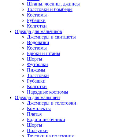
Штаны, лосины, джинсы
Толстовки и бомберы
Костюмы
Рубашки
Колготки
Одежда для мальчиков
Джемперы и свитшоты
Водолазки
Костюмы
Брюки и штаны
Шорты
Футболки
Пижамы
Толстовки
Рубашки
Колготки
Нарядные костюмы
Одежда для малышей
Джемперы и толстовки
Комплекты
Платья
Боди и песочники
Шорты
Ползунки
Трусики на подгузник