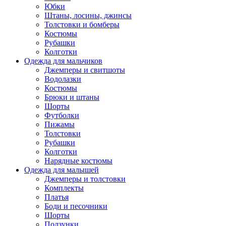
Юбки
Штаны, лосины, джинсы
Толстовки и бомберы
Костюмы
Рубашки
Колготки
Одежда для мальчиков
Джемперы и свитшоты
Водолазки
Костюмы
Брюки и штаны
Шорты
Футболки
Пижамы
Толстовки
Рубашки
Колготки
Нарядные костюмы
Одежда для малышей
Джемперы и толстовки
Комплекты
Платья
Боди и песочники
Шорты
Ползунки