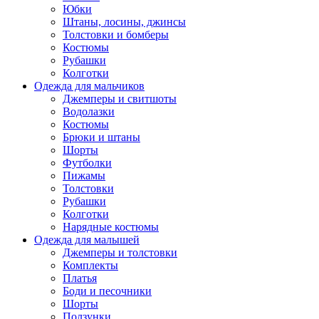
Юбки
Штаны, лосины, джинсы
Толстовки и бомберы
Костюмы
Рубашки
Колготки
Одежда для мальчиков
Джемперы и свитшоты
Водолазки
Костюмы
Брюки и штаны
Шорты
Футболки
Пижамы
Толстовки
Рубашки
Колготки
Нарядные костюмы
Одежда для малышей
Джемперы и толстовки
Комплекты
Платья
Боди и песочники
Шорты
Ползунки