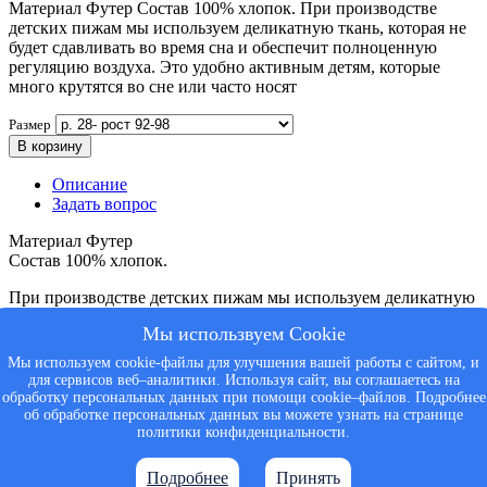
Материал Футер Состав 100% хлопок. При производстве
детских пижам мы используем деликатную ткань, которая не
будет сдавливать во время сна и обеспечит полноценную
регуляцию воздуха. Это удобно активным детям, которые
много крутятся во сне или часто носят
Размер
В корзину
Описание
Задать вопрос
Материал Футер
Состав 100% хлопок.
При производстве детских пижам мы используем деликатную
ткань, которая не будет сдавливать во время сна и обеспечит
Мы использвуем Cookie
полноценную регуляцию воздуха.
Мы используем cookie-файлы для улучшения вашей работы с сайтом, и
Это удобно активным детям, которые много крутятся во сне
для сервисов веб–аналитики. Используя сайт, вы соглашаетесь на
или часто носят.
обработку персональных данных при помощи cookie–файлов. Подробнее
об обработке персональных данных вы можете узнать на странице
политики конфиденциальности.
© My Family - 2026
Политика конфиденциальности
Подробнее
Принять