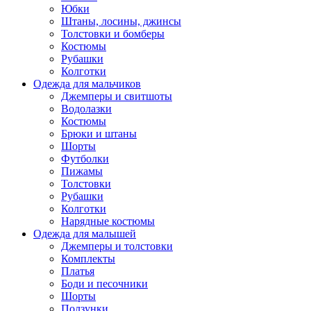
Юбки
Штаны, лосины, джинсы
Толстовки и бомберы
Костюмы
Рубашки
Колготки
Одежда для мальчиков
Джемперы и свитшоты
Водолазки
Костюмы
Брюки и штаны
Шорты
Футболки
Пижамы
Толстовки
Рубашки
Колготки
Нарядные костюмы
Одежда для малышей
Джемперы и толстовки
Комплекты
Платья
Боди и песочники
Шорты
Ползунки