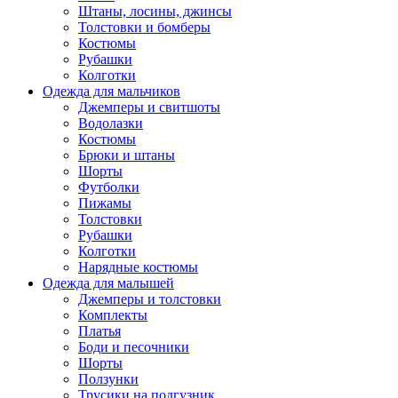
Штаны, лосины, джинсы
Толстовки и бомберы
Костюмы
Рубашки
Колготки
Одежда для мальчиков
Джемперы и свитшоты
Водолазки
Костюмы
Брюки и штаны
Шорты
Футболки
Пижамы
Толстовки
Рубашки
Колготки
Нарядные костюмы
Одежда для малышей
Джемперы и толстовки
Комплекты
Платья
Боди и песочники
Шорты
Ползунки
Трусики на подгузник