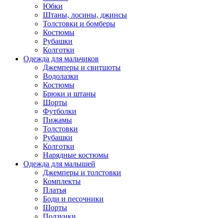
Юбки
Штаны, лосины, джинсы
Толстовки и бомберы
Костюмы
Рубашки
Колготки
Одежда для мальчиков
Джемперы и свитшоты
Водолазки
Костюмы
Брюки и штаны
Шорты
Футболки
Пижамы
Толстовки
Рубашки
Колготки
Нарядные костюмы
Одежда для малышей
Джемперы и толстовки
Комплекты
Платья
Боди и песочники
Шорты
Ползунки