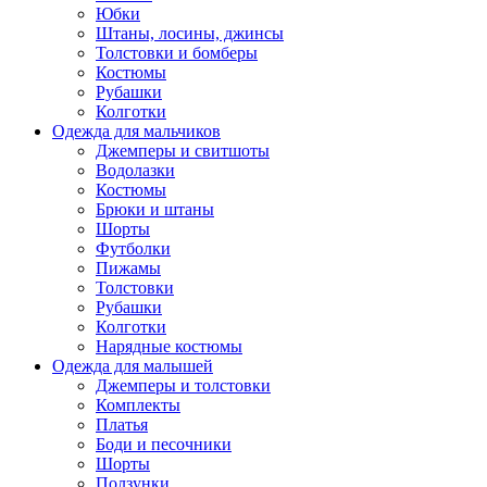
Юбки
Штаны, лосины, джинсы
Толстовки и бомберы
Костюмы
Рубашки
Колготки
Одежда для мальчиков
Джемперы и свитшоты
Водолазки
Костюмы
Брюки и штаны
Шорты
Футболки
Пижамы
Толстовки
Рубашки
Колготки
Нарядные костюмы
Одежда для малышей
Джемперы и толстовки
Комплекты
Платья
Боди и песочники
Шорты
Ползунки