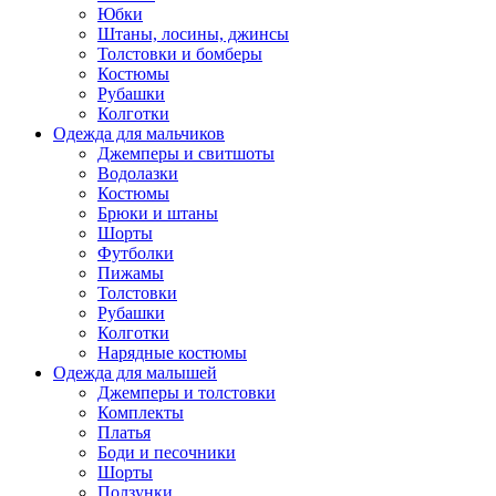
Юбки
Штаны, лосины, джинсы
Толстовки и бомберы
Костюмы
Рубашки
Колготки
Одежда для мальчиков
Джемперы и свитшоты
Водолазки
Костюмы
Брюки и штаны
Шорты
Футболки
Пижамы
Толстовки
Рубашки
Колготки
Нарядные костюмы
Одежда для малышей
Джемперы и толстовки
Комплекты
Платья
Боди и песочники
Шорты
Ползунки