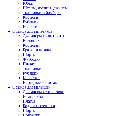
Юбки
Штаны, лосины, джинсы
Толстовки и бомберы
Костюмы
Рубашки
Колготки
Одежда для мальчиков
Джемперы и свитшоты
Водолазки
Костюмы
Брюки и штаны
Шорты
Футболки
Пижамы
Толстовки
Рубашки
Колготки
Нарядные костюмы
Одежда для малышей
Джемперы и толстовки
Комплекты
Платья
Боди и песочники
Шорты
Ползунки