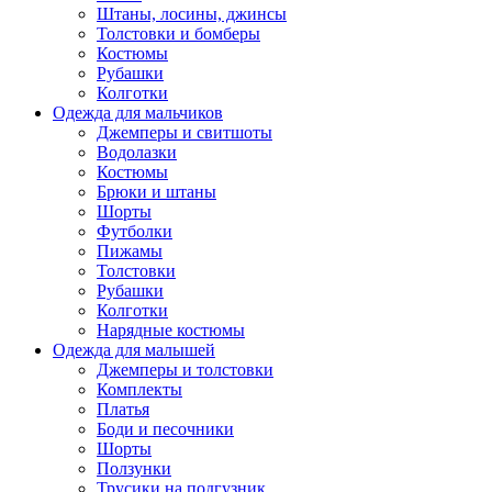
Штаны, лосины, джинсы
Толстовки и бомберы
Костюмы
Рубашки
Колготки
Одежда для мальчиков
Джемперы и свитшоты
Водолазки
Костюмы
Брюки и штаны
Шорты
Футболки
Пижамы
Толстовки
Рубашки
Колготки
Нарядные костюмы
Одежда для малышей
Джемперы и толстовки
Комплекты
Платья
Боди и песочники
Шорты
Ползунки
Трусики на подгузник