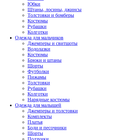
Юбки
Штаны, лосины, джинсы
Толстовки и бомберы
Костюмы
Рубашки
Колготки
Одежда для мальчиков
Джемперы и свитшоты
Водолазки
Костюмы
Брюки и штаны
Шорты
Футболки
Пижамы
Толстовки
Рубашки
Колготки
Нарядные костюмы
Одежда для малышей
Джемперы и толстовки
Комплекты
Платья
Боди и песочники
Шорты
Ползунки