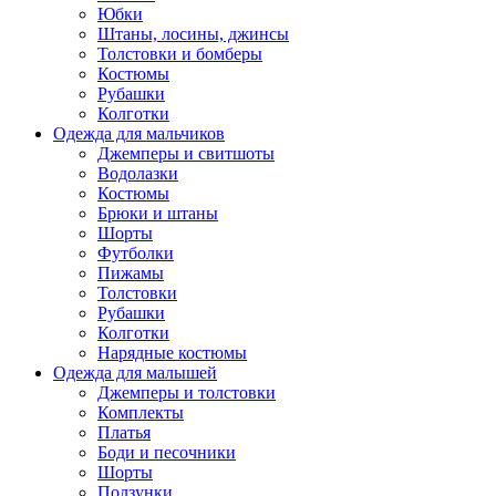
Юбки
Штаны, лосины, джинсы
Толстовки и бомберы
Костюмы
Рубашки
Колготки
Одежда для мальчиков
Джемперы и свитшоты
Водолазки
Костюмы
Брюки и штаны
Шорты
Футболки
Пижамы
Толстовки
Рубашки
Колготки
Нарядные костюмы
Одежда для малышей
Джемперы и толстовки
Комплекты
Платья
Боди и песочники
Шорты
Ползунки