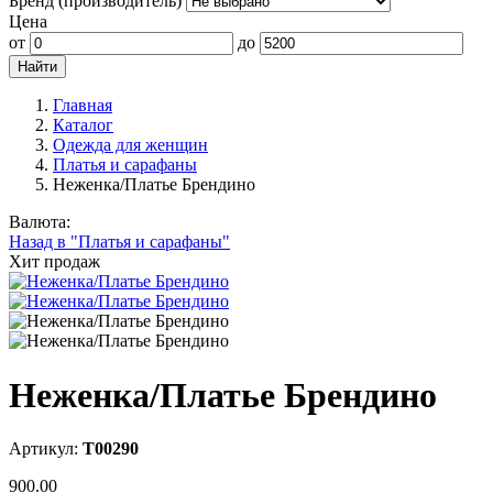
Бренд (производитель)
Цена
от
до
Главная
Каталог
Одежда для женщин
Платья и сарафаны
Неженка/Платье Брендино
Валюта:
Назад в "Платья и сарафаны"
Хит продаж
Неженка/Платье Брендино
Артикул:
Т00290
900.00