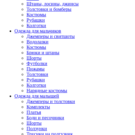
Штаны, лосины, джинсы
Толстовки и бомберы
Костюмы
Рубашки
Колготки
Одежда для мальчиков
Джемперы и свитшоты
Водолазки
Костюмы
Брюки и штаны
Шорты
Футболки
Пижамы
Толстовки
Рубашки
Колготки
Нарядные костюмы
Одежда для малышей
Джемперы и толстовки
Комплекты
Платья
Боди и песочники
Шорты
Ползунки
Трусики на подгузник