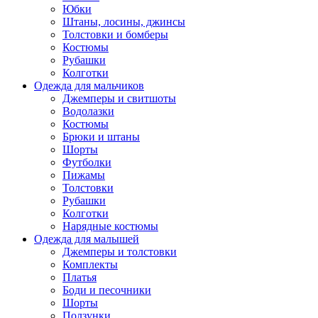
Юбки
Штаны, лосины, джинсы
Толстовки и бомберы
Костюмы
Рубашки
Колготки
Одежда для мальчиков
Джемперы и свитшоты
Водолазки
Костюмы
Брюки и штаны
Шорты
Футболки
Пижамы
Толстовки
Рубашки
Колготки
Нарядные костюмы
Одежда для малышей
Джемперы и толстовки
Комплекты
Платья
Боди и песочники
Шорты
Ползунки