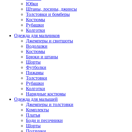
Юбки
Штаны, лосины, джинсы
Толстовки и бомберы
Костюмы
Рубашки
Колготки
Одежда для мальчиков
Джемперы и свитшоты
Водолазки
Костюмы
Брюки и штаны
Шорты
Футболки
Пижамы
Толстовки
Рубашки
Колготки
Нарядные костюмы
Одежда для малышей
Джемперы и толстовки
Комплекты
Платья
Боди и песочники
Шорты
Ползунки