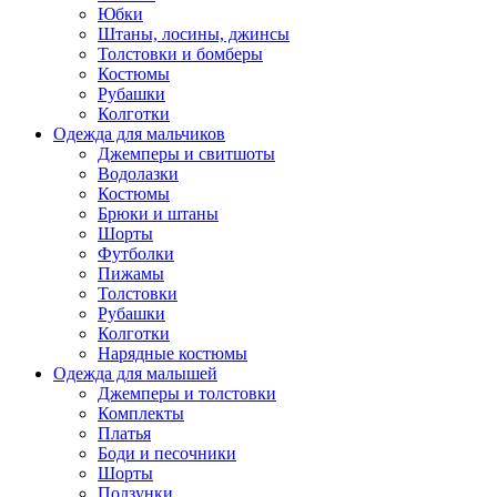
Юбки
Штаны, лосины, джинсы
Толстовки и бомберы
Костюмы
Рубашки
Колготки
Одежда для мальчиков
Джемперы и свитшоты
Водолазки
Костюмы
Брюки и штаны
Шорты
Футболки
Пижамы
Толстовки
Рубашки
Колготки
Нарядные костюмы
Одежда для малышей
Джемперы и толстовки
Комплекты
Платья
Боди и песочники
Шорты
Ползунки