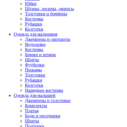
Юбки
Штаны, лосины, джинсы
Толстовки и бомберы
Костюмы
Рубашки
Колготки
Одежда для мальчиков
Джемперы и свитшоты
Водолазки
Костюмы
Брюки и штаны
Шорты
Футболки
Пижамы
Толстовки
Рубашки
Колготки
Нарядные костюмы
Одежда для малышей
Джемперы и толстовки
Комплекты
Платья
Боди и песочники
Шорты
Ползунки