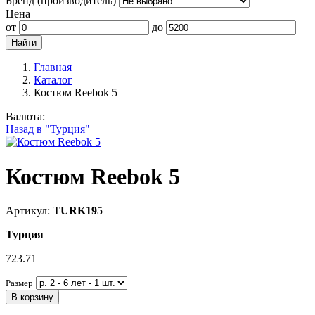
Бренд (производитель)
Цена
от
до
Главная
Каталог
Костюм Reebok 5
Валюта:
Назад в "Турция"
Костюм Reebok 5
Артикул:
TURK195
Турция
723.71
Размер
В корзину