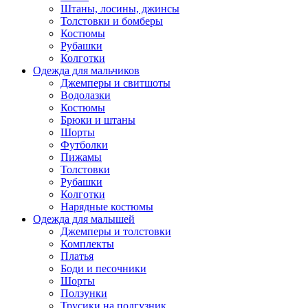
Штаны, лосины, джинсы
Толстовки и бомберы
Костюмы
Рубашки
Колготки
Одежда для мальчиков
Джемперы и свитшоты
Водолазки
Костюмы
Брюки и штаны
Шорты
Футболки
Пижамы
Толстовки
Рубашки
Колготки
Нарядные костюмы
Одежда для малышей
Джемперы и толстовки
Комплекты
Платья
Боди и песочники
Шорты
Ползунки
Трусики на подгузник