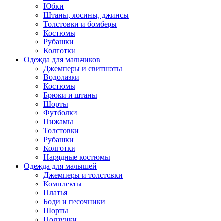
Юбки
Штаны, лосины, джинсы
Толстовки и бомберы
Костюмы
Рубашки
Колготки
Одежда для мальчиков
Джемперы и свитшоты
Водолазки
Костюмы
Брюки и штаны
Шорты
Футболки
Пижамы
Толстовки
Рубашки
Колготки
Нарядные костюмы
Одежда для малышей
Джемперы и толстовки
Комплекты
Платья
Боди и песочники
Шорты
Ползунки