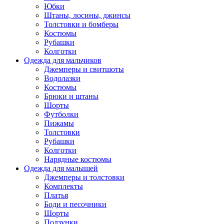
Юбки
Штаны, лосины, джинсы
Толстовки и бомберы
Костюмы
Рубашки
Колготки
Одежда для мальчиков
Джемперы и свитшоты
Водолазки
Костюмы
Брюки и штаны
Шорты
Футболки
Пижамы
Толстовки
Рубашки
Колготки
Нарядные костюмы
Одежда для малышей
Джемперы и толстовки
Комплекты
Платья
Боди и песочники
Шорты
Ползунки