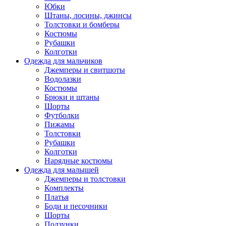
Юбки
Штаны, лосины, джинсы
Толстовки и бомберы
Костюмы
Рубашки
Колготки
Одежда для мальчиков
Джемперы и свитшоты
Водолазки
Костюмы
Брюки и штаны
Шорты
Футболки
Пижамы
Толстовки
Рубашки
Колготки
Нарядные костюмы
Одежда для малышей
Джемперы и толстовки
Комплекты
Платья
Боди и песочники
Шорты
Ползунки