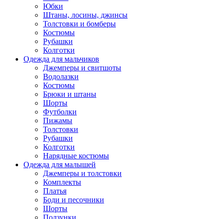
Юбки
Штаны, лосины, джинсы
Толстовки и бомберы
Костюмы
Рубашки
Колготки
Одежда для мальчиков
Джемперы и свитшоты
Водолазки
Костюмы
Брюки и штаны
Шорты
Футболки
Пижамы
Толстовки
Рубашки
Колготки
Нарядные костюмы
Одежда для малышей
Джемперы и толстовки
Комплекты
Платья
Боди и песочники
Шорты
Ползунки