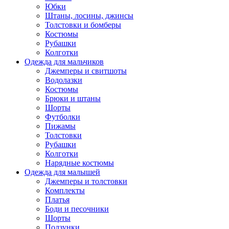
Юбки
Штаны, лосины, джинсы
Толстовки и бомберы
Костюмы
Рубашки
Колготки
Одежда для мальчиков
Джемперы и свитшоты
Водолазки
Костюмы
Брюки и штаны
Шорты
Футболки
Пижамы
Толстовки
Рубашки
Колготки
Нарядные костюмы
Одежда для малышей
Джемперы и толстовки
Комплекты
Платья
Боди и песочники
Шорты
Ползунки