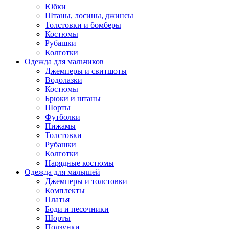
Юбки
Штаны, лосины, джинсы
Толстовки и бомберы
Костюмы
Рубашки
Колготки
Одежда для мальчиков
Джемперы и свитшоты
Водолазки
Костюмы
Брюки и штаны
Шорты
Футболки
Пижамы
Толстовки
Рубашки
Колготки
Нарядные костюмы
Одежда для малышей
Джемперы и толстовки
Комплекты
Платья
Боди и песочники
Шорты
Ползунки