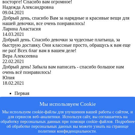
восторге! Спасибо вам огромное!
Надежда Александровна
09.04.2021
Добрый день, спасибо Вам за нарядные и красивые вещи для
нашей девочки, все очень понравилось!
Ларина Анастасия
14.03.2021
Добрый день. Спасибо девочки за чудесные платьица, за
быструю доставку. Они классные просто, обращусь к вам еще
не раз! Всех благ вам в вашем деле!
Вера Алексеевна
22.02.2021
Добрый день! Забыла вам написать - спасибо большое нам
очень всё понравилось!
Юлия
18.02.2021
Первая
«
Мы использвуем Cookie
1
2
Мы используем cookie-файлы для улучшения вашей работы с сайтом, и
3
для сервисов веб–аналитики. Используя сайт, вы соглашаетесь на
»
обработку персональных данных при помощи cookie–файлов. Подробнее
Последняя
об обработке персональных данных вы можете узнать на странице
политики конфиденциальности.